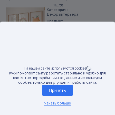
1
16.7%
Категория:
Декор интерьера
Предмет:
Постеры
Продавец:
ИП Сопов Сергей Михайлович
Бренд:
Queen Decor
SKU:
79048727
Наименование:
Постеры 30х40 см 3 шт. для детской комнаты
На нашем сайте используются cookies
Куки помогают сайту работать стабильно и удобно для
Данные по постам последний раз обновлялись:
вас. Мы не передаём личные данные и используем
5/10/2025
cookies только для улучшения работы сайта.
Если вам нужны актуальные сведения о последних
Принять
постах, обновите данные
Обновить данные
Узнать больше