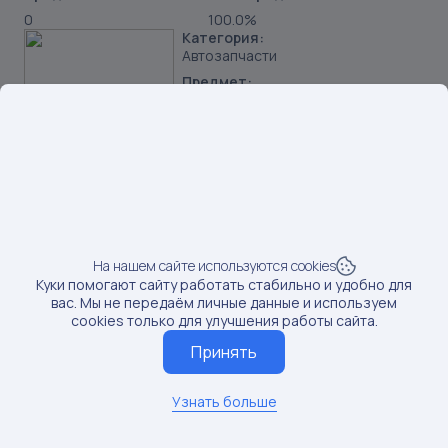
0
100.0%
Категория:
Автозапчасти
Предмет:
Фильтры воздушные
Продавец:
ООО Авто-Плейс
Бренд:
SAKURA
SKU:
665116692
Наименование:
Фильтр воздушный SAKURA A65540 Sakura арт. A65540
На нашем сайте используются cookies
Куки помогают сайту работать стабильно и удобно для
Данные по постам последний раз обновлялись:
вас. Мы не передаём личные данные и используем
1/13/2026
cookies только для улучшения работы сайта.
Если вам нужны актуальные сведения о последних
Принять
постах, обновите данные
Обновить данные
Узнать больше