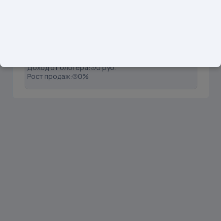
1
@dekret_s_karinoi
Подписчики: 19117
Вовлечённость:
0.39%
Продажи:
0 шт
Доход от блогера:
0 руб.
Рост продаж:
0%