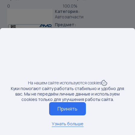
0
100.0%
Категория:
Автозапчасти
Предмет:
Фильтры топливные
Продавец:
ИП Брызгалов Александр
Александрович
Бренд:
AMD
SKU:
320047455
Наименование:
На нашем сайте используются cookies
Фильтр топливный Amd AMD.FF217
Куки помогают сайту работать стабильно и удобно для
вас. Мы не передаём личные данные и используем
Данные по постам последний раз обновлялись:
cookies только для улучшения работы сайта.
4/18/2025
Если вам нужны актуальные сведения о последних
Принять
постах, обновите данные
Обновить данные
Узнать больше