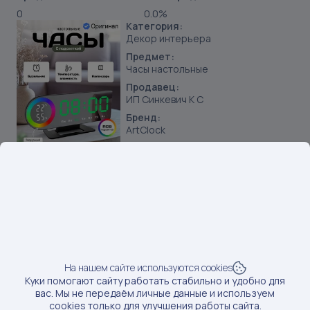
0
0.0%
Категория:
Декор интерьера
Предмет:
Часы настольные
Продавец:
ИП Синкевич К С
Бренд:
ArtClock
SKU:
295772928
Наименование:
Часы настольные электронные на батарейках с
подсветкой п
Данные по постам последний раз обновлялись:
3/26/2025
Если вам нужны актуальные сведения о последних
постах, обновите данные
На нашем сайте используются cookies
Обновить данные
Куки помогают сайту работать стабильно и удобно для
вас. Мы не передаём личные данные и используем
cookies только для улучшения работы сайта.