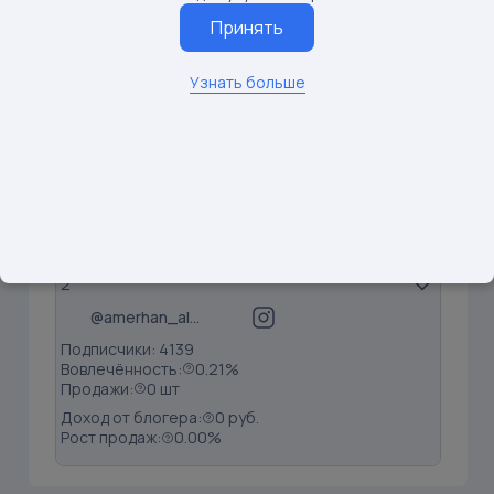
Принять
1
@nastya_mamabloger
Узнать больше
Подписчики: 2940
Вовлечённость:
0.00%
Продажи:
0 шт
Доход от блогера:
0 руб.
Рост продаж:
0.00%
2
@amerhan_alia
Подписчики: 4139
Вовлечённость:
0.21%
Продажи:
0 шт
Доход от блогера:
0 руб.
Рост продаж:
0.00%