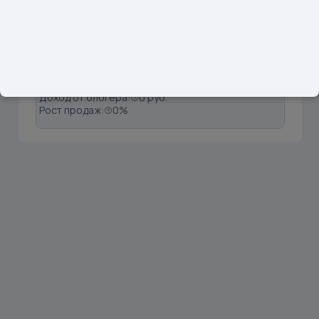
1
@lady_wildberri
Подписчики: 52908
Вовлечённость:
0.18%
Продажи:
0 шт
Доход от блогера:
0 руб.
Рост продаж:
0%