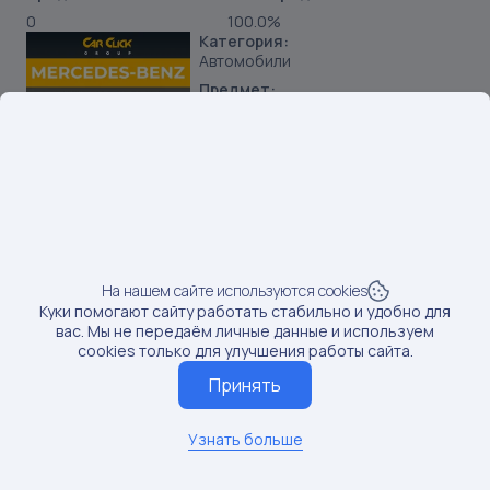
0
100.0%
Категория:
Автомобили
Предмет:
Автомобили новые
Продавец:
АО Карклик Трейд
Бренд:
Mercedes-Benz
SKU:
291177662
Наименование:
Новый Mercedes-Benz GLS 450 4MATIC
На нашем сайте используются cookies
Куки помогают сайту работать стабильно и удобно для
Данные по постам последний раз обновлялись:
вас. Мы не передаём личные данные и используем
3/7/2025
cookies только для улучшения работы сайта.
Если вам нужны актуальные сведения о последних
Принять
постах, обновите данные
Обновить данные
Узнать больше