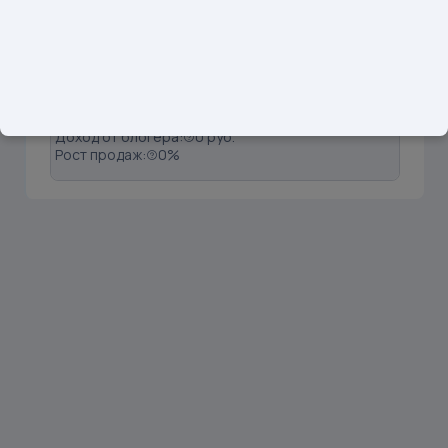
1
@st1cker.joy
Подписчики: 5301
Вовлечённость:
0.20%
Продажи:
0 шт
Доход от блогера:
0 руб.
Рост продаж:
0%