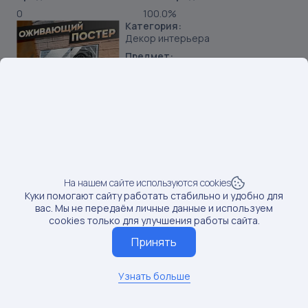
0
100.0%
Категория:
Декор интерьера
Предмет:
Постеры
Продавец:
ИП Ивацко П С
Бренд:
Стикер Джой
SKU:
281043808
Наименование:
Оживающий постер Шкода Октавия а7 рс vagodroch
На нашем сайте используются cookies
Куки помогают сайту работать стабильно и удобно для
Данные по постам последний раз обновлялись:
вас. Мы не передаём личные данные и используем
1/20/2025
cookies только для улучшения работы сайта.
Если вам нужны актуальные сведения о последних
Принять
постах, обновите данные
Обновить данные
Узнать больше