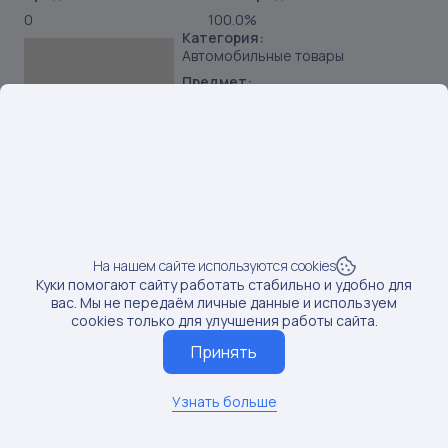
0
100.0%
Категория:
Автомобильные товары
Предмет:
Крепеж для авто
Продавец:
Б2C
Бренд:
Autoventil
SKU:
231186731
Наименование:
AutoventilV2447Клапандвигателя29x6x108
На нашем сайте используются cookies
Куки помогают сайту работать стабильно и удобно для
Данные по постам последний раз обновлялись:
вас. Мы не передаём личные данные и используем
12/3/2024
cookies только для улучшения работы сайта.
Если вам нужны актуальные сведения о последних
Принять
постах, обновите данные
Обновить данные
Узнать больше