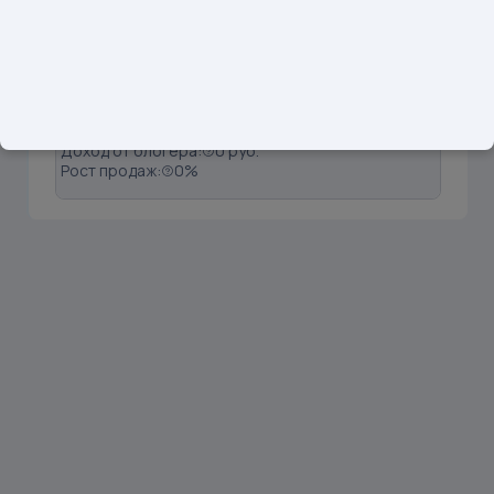
1
@_tatyana_1991
Подписчики: 1896
Вовлечённость:
0.13%
Продажи:
0 шт
Доход от блогера:
0 руб.
Рост продаж:
0%