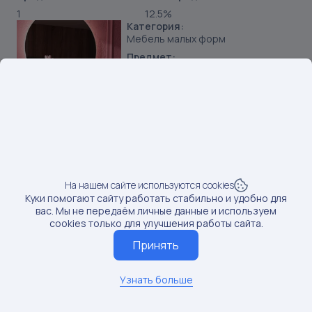
1
12.5%
Категория:
Мебель малых форм
Предмет:
Столики туалетные
Продавец:
ООО Вудкеа
Бренд:
Woodkea
SKU:
229496018
Наименование:
Туалетный столик подвесной консоль
На нашем сайте используются cookies
Куки помогают сайту работать стабильно и удобно для
Данные по постам последний раз обновлялись:
вас. Мы не передаём личные данные и используем
4/26/2025
cookies только для улучшения работы сайта.
Если вам нужны актуальные сведения о последних
Принять
постах, обновите данные
Обновить данные
Узнать больше