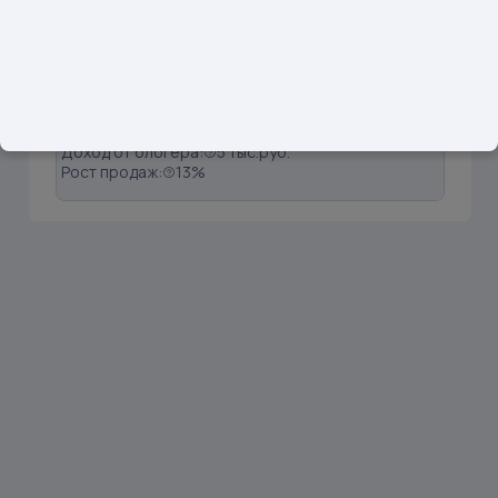
1
nahodki_mp
Подписчики: 31817
Вовлечённость:
0.11%
Продажи:
1 шт
Доход от блогера:
5 тыс.руб.
Рост продаж:
13%