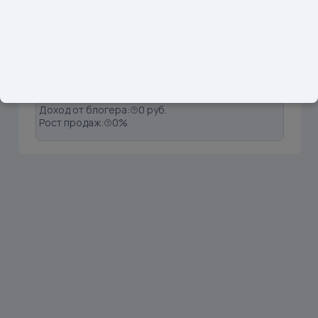
1
wbs_jenski
Подписчики: 78651
Вовлечённость:
0.10%
Продажи:
0 шт
Доход от блогера:
0 руб.
Рост продаж:
0%