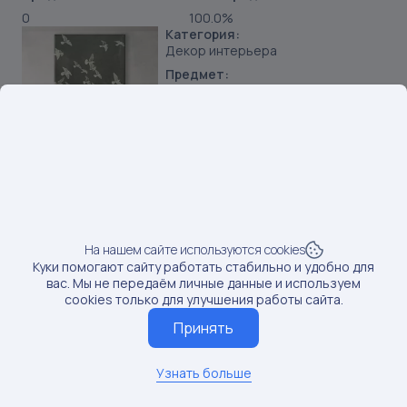
0
100.0%
Категория:
Декор интерьера
Предмет:
Картины
Продавец:
ИП Фомин Е А
Бренд:
URBAN HOLST
SKU:
214715768
Наименование:
Современная картина на стену Птицы серая абстракция
На нашем сайте используются cookies
60х80 см
Куки помогают сайту работать стабильно и удобно для
вас. Мы не передаём личные данные и используем
Данные по постам последний раз обновлялись:
cookies только для улучшения работы сайта.
4/16/2025
Если вам нужны актуальные сведения о последних
Принять
постах, обновите данные
Обновить данные
Узнать больше