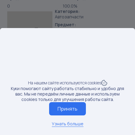
0
100.0%
Категория:
Автозапчасти
Предмет:
Крепеж для авто
Продавец:
ИП Белоусов Сергей Васильевич
Бренд:
VAG
SKU:
193923669
Наименование:
Шпилька выпускного коллектора M8x36-8, 20-1.25 AUDI
На нашем сайте используются cookies
100, 200
Куки помогают сайту работать стабильно и удобно для
вас. Мы не передаём личные данные и используем
Данные по постам последний раз обновлялись:
cookies только для улучшения работы сайта.
12/10/2025
Если вам нужны актуальные сведения о последних
Принять
постах, обновите данные
Обновить данные
Узнать больше