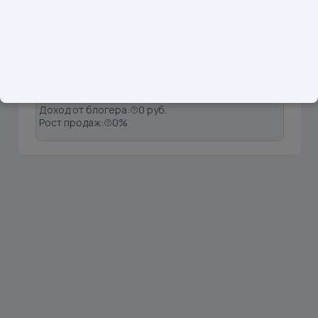
1
@housemarinelife.
Подписчики: 17700
Вовлечённость:
0.23%
Продажи:
0 шт
Доход от блогера:
0 руб.
Рост продаж:
0%