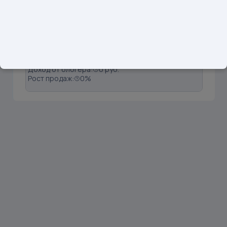
1
@wb_ozon_russian
Подписчики: 69
Вовлечённость:
1.17%
Продажи:
0 шт
Доход от блогера:
0 руб.
Рост продаж:
0%