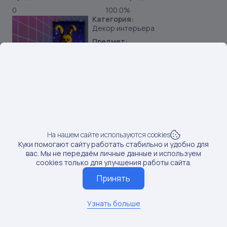
0
100.0%
Категория:
Декор интерьера
Предмет:
Постеры
Продавец:
ИП Фомин Е А
Бренд:
PosterNak
SKU:
190687278
Наименование:
Большой постер Спринг Бонни Фнаф 35х100 см
На нашем сайте используются cookies
Куки помогают сайту работать стабильно и удобно для
Данные по постам последний раз обновлялись:
вас. Мы не передаём личные данные и используем
11/22/2024
cookies только для улучшения работы сайта.
Если вам нужны актуальные сведения о последних
Принять
постах, обновите данные
Обновить данные
Узнать больше