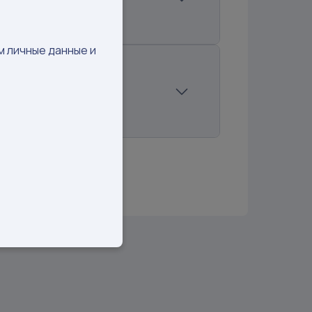
родаж:
0%
м личные данные и
от блогера:
0 руб.
родаж:
0%