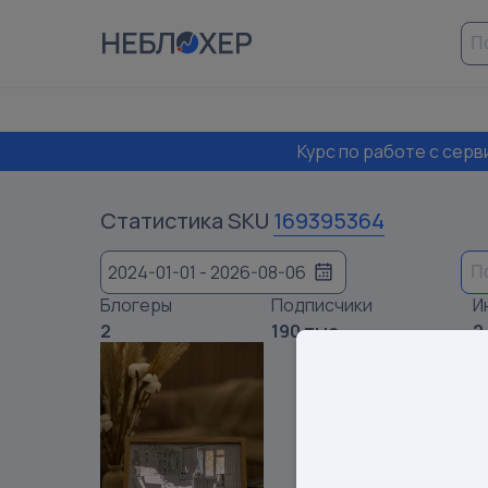
Курс по работе с сер
Статистика SKU
169395364
2024-01-01 - 2026-08-06
Блогеры
Подписчики
И
2
190 тыс.
2
Данные по 
Если вам ну
1