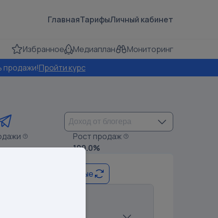
Главная
Тарифы
Личный кабинет
Избранное
Медиаплан
Мониторинг
ь продажи!
Пройти курс
одажи
Рост продаж
100.0%
Обновить данные
данные
т блогера:
0 руб.