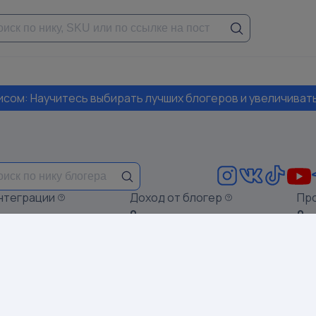
висом: Научитесь выбирать лучших блогеров и увеличиват
нтеграции
Доход от блогер
Пр
0
0
постам последний раз обновлялись:
7/3/2025
жны актуальные сведения о последних постах, обновите 
Подписчики: 122046
Доход о
Вовлечённость:
0.19%