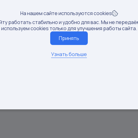
Рост п
@pro_skidki_wb
Продажи:
0 шт
На нашем сайте используются cookies
йту работать стабильно и удобно для вас. Мы не передаё
используем cookies только для улучшения работы сайта.
Подписчики: 68076
Доход 
Принять
Вовлечённость:
3.87%
Рост п
hkadi
Продажи:
0 шт
Узнать больше