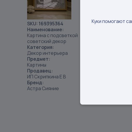
Куки помогают са
SKU:
169395364
Наименование:
Картина с подсветкой
2
советский декор
@yulec
Категория:
Декор интерьера
Предмет:
Картины
Продавец:
ИП Скрипкина Е В
Бренд:
Астра Сияние