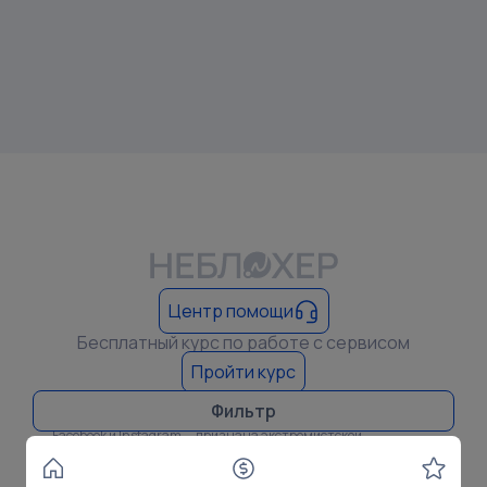
Центр помощи
Бесплатный курс по работе с сервисом
Пройти курс
Copyright © 2025 Все права защищены
Фильтр
Meta Platforms, а также принадлежащие ей социальные сети
Facebook и Instagram — признана экстремистской
организацией, её деятельность в России запрещена
Политика конфиденциальности