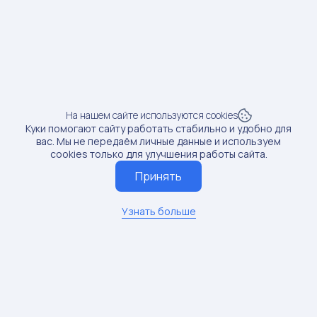
1
wb_home_wb
Подписчики: 270951
Вовлечённость:
0.14%
Продажи:
0 шт
Доход от блогера:
0 руб.
На нашем сайте используются cookies
Рост продаж:
0%
Куки помогают сайту работать стабильно и удобно для
вас. Мы не передаём личные данные и используем
cookies только для улучшения работы сайта.
Принять
2
detwb
Узнать больше
Подписчики: 1625
Вовлечённость:
0.00%
Продажи:
0 шт
Доход от блогера:
0 руб.
Рост продаж:
0%