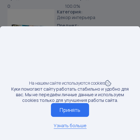
0
100.0%
Категория:
Декор интерьера
Предмет:
Постеры
Продавец:
ИП Козынченко Денис Григорьевич
Бренд:
DIVINO Decor
SKU:
123768350
Наименование:
Постер Яркий Нью-Йорк 50х40 см
На нашем сайте используются cookies
Куки помогают сайту работать стабильно и удобно для
Данные по постам последний раз обновлялись:
вас. Мы не передаём личные данные и используем
7/30/2025
cookies только для улучшения работы сайта.
Если вам нужны актуальные сведения о последних
Принять
постах, обновите данные
Обновить данные
Узнать больше