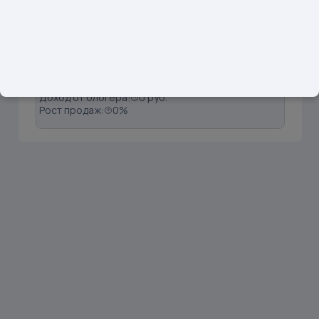
1
@wb_mama_wb
Подписчики: 57929
Вовлечённость:
1.66%
Продажи:
0 шт
Доход от блогера:
0 руб.
Рост продаж:
0%