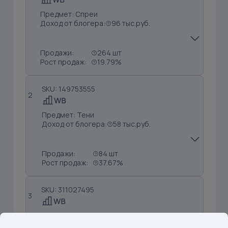
Предмет: Спреи
Доход от блогера:
96 тыс.руб.
Продажи:
264 шт
Рост продаж:
19.79%
SKU: 149753555
2
Предмет: Тени
Доход от блогера:
58 тыс.руб.
Продажи:
84 шт
Рост продаж:
37.67%
SKU: 311027495
3
Предмет: Блески
Доход от блогера:
52 тыс.руб.