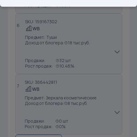
Рост продаж:
750%
SKU: 159167302
6
Предмет: Туши
Доход от блогера:
18 тыс.руб.
Продажи:
32 шт
Рост продаж:
10.46%
SKU: 366442811
7
Предмет: Зеркала косметические
Доход от блогера:
8 тыс.руб.
Продажи:
0 шт
Рост продаж:
0%