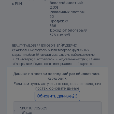
Вовлечённость:
в РКН
2.0%
Рекламных постов:
52
Продаж:
866
Доход от блогера:
376 тыс.руб.
BEAUTY | WILDBERRIES | OZON | ВАЙЛДБЕРИС
👉Актуальные подборки бьюти товаров с крупнейших
маркетплейсов. 🎁 Каждый месяц дарим набор косметики!
⭐ТОП-товары; ⭐Бестселлеры; ⭐Бюджетные находки; ⭐Акции;
⭐Распродажи; Группа носит информационный характер.
Данные по постам последний раз обновлялись:
3/26/2026
Если вам нужны актуальные сведения о последних
постах, обновите данные
Обновить данные
SKU: 161702629
1