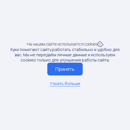
Продажи:
161 шт
Рост продаж:
100%
SKU: 13413145
4
На нашем сайте используются cookies
Куки помогают сайту работать стабильно и удобно для
Предмет: Жидкие подводки
вас. Мы не передаём личные данные и используем
Доход от блогера:
35 тыс.руб.
cookies только для улучшения работы сайта.
Принять
Продажи:
173 шт
Рост продаж:
3.88%
Узнать больше
SKU: 216143173
5
Предмет: Корректоры
Доход от блогера:
24 тыс.руб.
Продажи:
30 шт