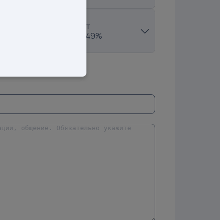
Продажи:
31 шт
Рост продаж:
79.49%