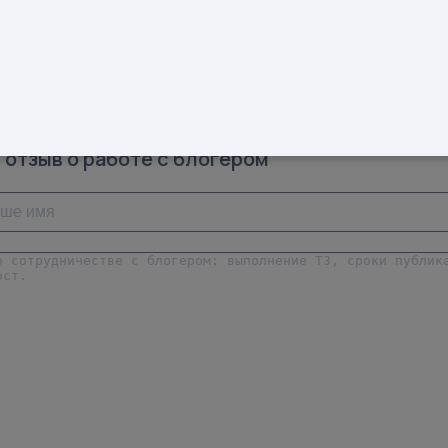
KU: 191201449
Предмет: Пижамы для малышей
Доход от блогера:
35 тыс.руб.
больше
 отзыв о работе с блогером