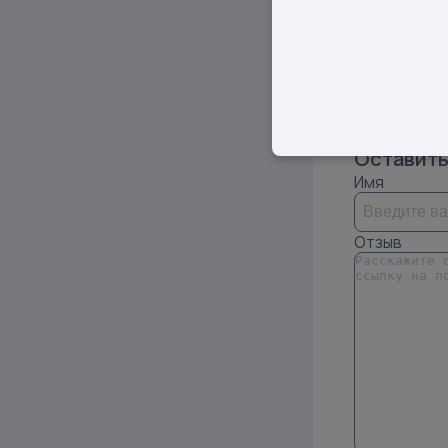
🧸🎀🛍️🎁🎈🎉
S
7
Показать 
Оставить
Имя
Отзыв