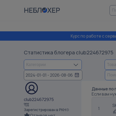
Курс по работе с сер
Статистика блогера
club224672975
2024-01-01 - 2026-08-06
Данные по 
Если вам ну
club224672975
S
1
Зарегистрирован в РКН
Отзывов нет