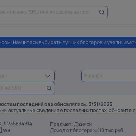
висом: Научитесь выбирать лучших блогеров и увеличиват
постам последний раз обновлялись:
3/31/2025
жны актуальные сведения о последних постах, обновите 
KU: 235834914
Предмет: Джинсы
Доход от блогера:
118 тыс.руб.