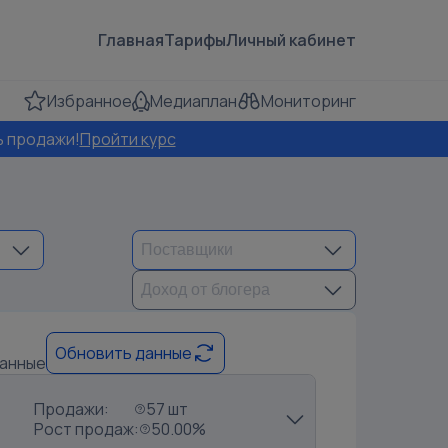
Главная
Тарифы
Личный кабинет
Избранное
Медиаплан
Мониторинг
ь продажи!
Пройти курс
Обновить данные
данные
Продажи:
57 шт
Рост продаж:
50.00%