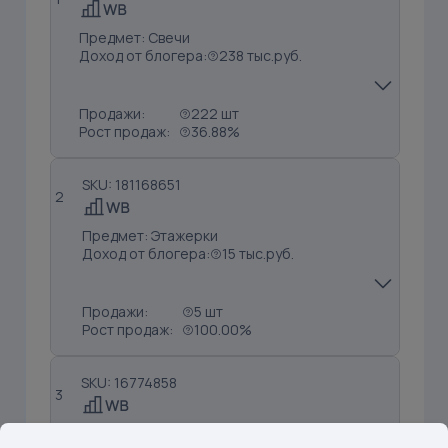
Предмет: Свечи
Доход от блогера:
238 тыс.руб.
Продажи:
222 шт
Рост продаж:
36.88%
SKU: 181168651
2
Предмет: Этажерки
Доход от блогера:
15 тыс.руб.
Продажи:
5 шт
Рост продаж:
100.00%
SKU: 16774858
3
Предмет: Венки декоративные