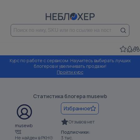
Курс по работе с сервисом: Научитесь выбирать лучших
блогеров и увеличивать продажи!
Пройти курс
Статистика блогера
musewb
Избранное
Отзывов нет
musewb
Подписчики:
Не найден в РКН
3 тыс.