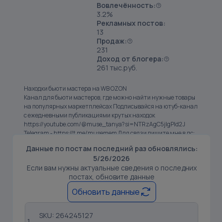
Вовлечённость:
3.2%
Рекламных постов:
13
Продаж:
231
Доход от блогера:
261 тыс.руб.
Находки бьюти мастера на WB OZON
Канал для бьюти мастеров, где можно найти нужные товары
на популярных маркетплейсах Подписывайся на ютуб-канал
с ежедневными публикациями крутых находок
https://youtube.com/@muse_tanya?si=NTRzAgC5jlgPld2J
Telegram - https://t.me/musemem Для связи пишите мне в лс:
[id5626690|@muse_tanya]
Данные по постам последний раз обновлялись:
5/26/2026
Если вам нужны актуальные сведения о последних
постах, обновите данные
Обновить данные
SKU: 264245127
1