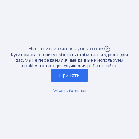
Доход от блогера:
4 тыс.руб.
Продажи:
2 шт
Рост продаж:
200%
SKU: 192690182
4
На нашем сайте используются cookies
Куки помогают сайту работать стабильно и удобно для
Предмет: Венки декоративные
вас. Мы не передаём личные данные и используем
Доход от блогера:
4 тыс.руб.
cookies только для улучшения работы сайта.
Принять
Продажи:
2 шт
Рост продаж:
5.88%
Узнать больше
SKU: 16064238
5
Предмет: Маски медицинские
Доход от блогера:
0 руб.