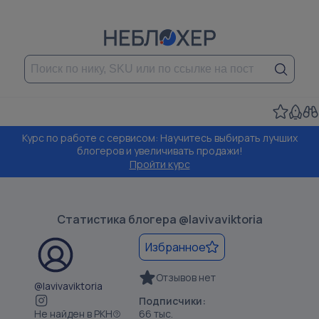
Курс по работе с сервисом: Научитесь выбирать лучших
блогеров и увеличивать продажи!
Пройти курс
Статистика блогера
@lavivaviktoria
Избранное
Отзывов нет
@lavivaviktoria
Подписчики:
Не найден в РКН
66 тыс.