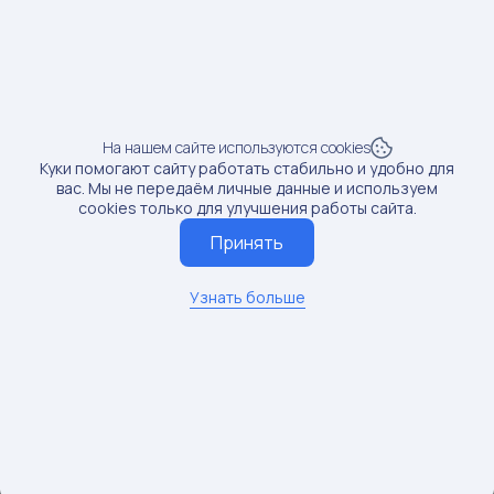
Продажи:
55 шт
Рост продаж:
90.16%
SKU: 428937611
4
На нашем сайте используются cookies
Предмет: Костюмы
Куки помогают сайту работать стабильно и удобно для
Доход от блогера:
162 тыс.руб.
вас. Мы не передаём личные данные и используем
cookies только для улучшения работы сайта.
Продажи:
55 шт
Принять
Рост продаж:
250%
Узнать больше
SKU: 250880643
5
Предмет: Салатники
Доход от блогера:
108 тыс.руб.
Продажи:
72 шт
Рост продаж:
61.02%