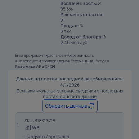
Вовлечённость:
85.5%
Рекламных постов:
81
Продаж:
2 тыс.
Доход от блогера:
2.46 млн.руб.
Вика про ▪️ремонт ▪️распаковки▪️беременность
◽️ Навожу уют и порядок в доме ◽️ Беременный lifestyle ◽️
Распаковки WB и OZON
Данные по постам последний раз обновлялись:
4/1/2026
Если вам нужны актуальные сведения о последних
постах, обновите данные
Обновить данные
SKU: 318313718
1
Предмет: Аэрогрили