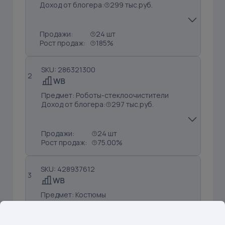
Доход от блогера:
299 тыс.руб.
Продажи:
24 шт
Рост продаж:
185%
SKU: 286321300
2
Предмет: Роботы-стеклоочистители
Доход от блогера:
297 тыс.руб.
Продажи:
24 шт
Рост продаж:
75.00%
SKU: 428937612
3
Предмет: Костюмы
Доход от блогера:
176 тыс.руб.