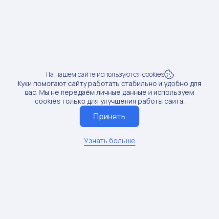
Продажи:
0 шт
Рост продаж:
0%
SKU: 58090151
4
На нашем сайте используются cookies
Куки помогают сайту работать стабильно и удобно для
Предмет: Постеры
вас. Мы не передаём личные данные и используем
Доход от блогера:
312 руб.
cookies только для улучшения работы сайта.
Принять
Продажи:
0 шт
Рост продаж:
0%
Узнать больше
SKU: 158361963
5
Предмет: Пижамы
Доход от блогера:
0 руб.
Продажи:
0 шт