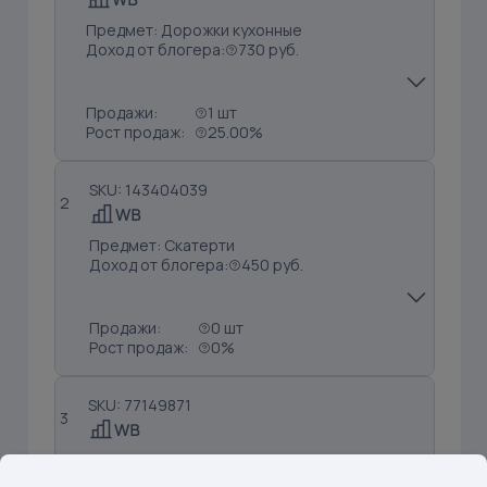
Предмет: Дорожки кухонные
Доход от блогера:
730 руб.
Продажи:
1 шт
Рост продаж:
25.00%
SKU: 143404039
2
Предмет: Скатерти
Доход от блогера:
450 руб.
Продажи:
0 шт
Рост продаж:
0%
SKU: 77149871
3
Предмет: Вазы
Доход от блогера:
406 руб.