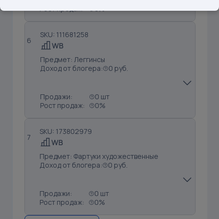
Рост продаж:
0%
SKU: 111681258
6
Предмет: Леггинсы
Доход от блогера:
0 руб.
Продажи:
0 шт
Рост продаж:
0%
SKU: 173802979
7
Предмет: Фартуки художественные
Доход от блогера:
0 руб.
Продажи:
0 шт
Рост продаж:
0%