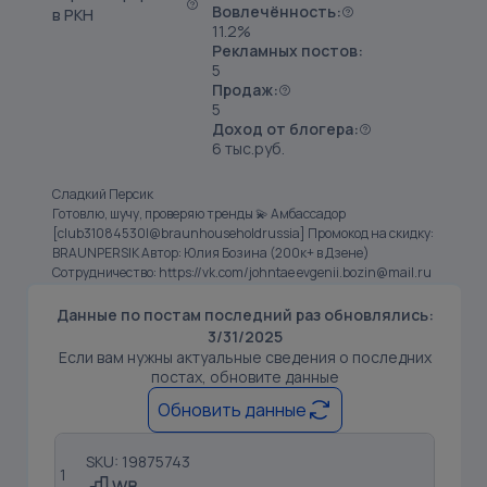
Вовлечённость:
в РКН
11.2%
Рекламных постов:
5
Продаж:
5
Доход от блогера:
6 тыс.руб.
Сладкий Персик
Готовлю, шучу, проверяю тренды 💫 Амбассадор
[club31084530|@braunhouseholdrussia] Промокод на скидку:
BRAUNPERSIK Автор: Юлия Бозина (200к+ в Дзене)
Сотрудничество: https://vk.com/johntae evgenii.bozin@mail.ru
Данные по постам последний раз обновлялись:
3/31/2025
Если вам нужны актуальные сведения о последних
постах, обновите данные
Обновить данные
SKU: 19875743
1