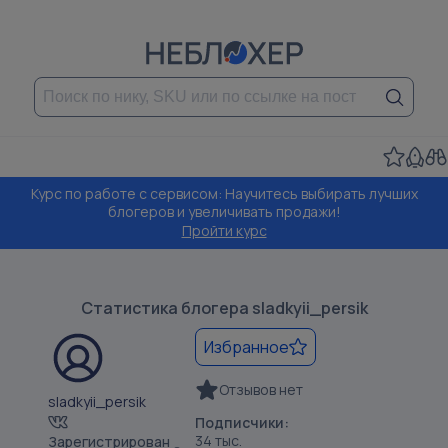
Курс по работе с сервисом: Научитесь выбирать лучших
блогеров и увеличивать продажи!
Пройти курс
Статистика блогера
sladkyii_persik
Избранное
Отзывов нет
sladkyii_persik
Подписчики:
34 тыс.
Зарегистрирован