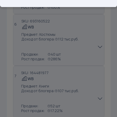
Продажи:
13 шт
Рост продаж:
100%
SKU: 693160522
6
Предмет: Костюмы
Доход от блогера:
112 тыс.руб.
Продажи:
40 шт
Рост продаж:
286%
SKU: 164481977
7
Предмет: Книги
Доход от блогера:
107 тыс.руб.
Продажи:
52 шт
Рост продаж:
17.22%