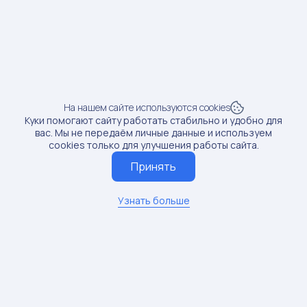
Доход от блогера:
151 тыс.руб.
Продажи:
70 шт
Рост продаж:
304%
SKU: 189215736
4
На нашем сайте используются cookies
Куки помогают сайту работать стабильно и удобно для
Предмет: Конверты для малышей
вас. Мы не передаём личные данные и используем
Доход от блогера:
143 тыс.руб.
cookies только для улучшения работы сайта.
Принять
Продажи:
21 шт
Рост продаж:
51.22%
Узнать больше
SKU: 96827683
5
Предмет: Комбинезоны для малышей
Доход от блогера:
114 тыс.руб.