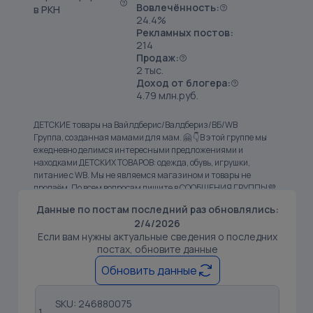
Вовлечённость:
в РКН
24.4%
Рекламных постов:
214
Продаж:
2 тыс.
Доход от блогера:
4.79 млн.руб.
ДЕТСКИЕ товары на Вайлдберис/Валдбериз/ВБ/WB
Группа, созданная мамами для мам. 🤗 👇В этой группе мы
ежедневно делимся интересными предложениями и
находками ДЕТСКИХ ТОВАРОВ: одежда, обувь, игрушки,
питание с WB. Мы не являемся магазином и товары не
продаём. По всем вопросам пишите в СООБЩЕНИЯ ГРУППЫ💜
Данные по постам последний раз обновлялись:
2/4/2026
Если вам нужны актуальные сведения о последних
постах, обновите данные
Обновить данные
SKU: 246880075
1