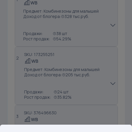
Предмет: Комбинезоны для малышей
Доход от блогера:
328 тыс.руб.
Продажи:
38 шт
Рост продаж:
54.29%
SKU: 173255251
2
Предмет: Комбинезоны для малышей
Доход от блогера:
205 тыс.руб.
Продажи:
24 шт
Рост продаж:
35.82%
SKU: 376496630
3
Предмет: Кроссовки