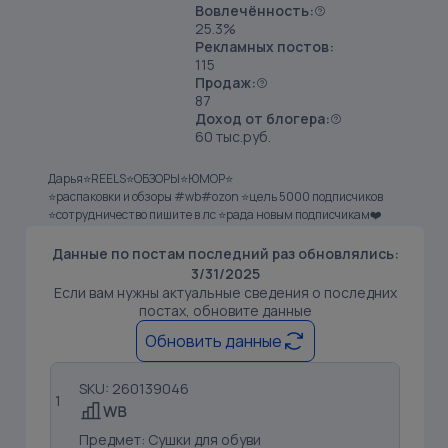
Вовлечённость:
25.3%
Рекламных постов:
115
Продаж:
87
Доход от блогера:
60 тыс.руб.
Дарья⭐️REELS⭐️ОБЗОРЫ⭐️ЮМОР⭐️
⭐️распаковки и обзоры #wb#ozon ⭐️цель 5000 подписчиков
⭐️сотрудничество пишите в лс ⭐️рада новым подписчикам❤️
Данные по постам последний раз обновлялись:
3/31/2025
Если вам нужны актуальные сведения о последних
постах, обновите данные
Обновить данные
SKU: 260139046
1
Предмет: Сушки для обуви