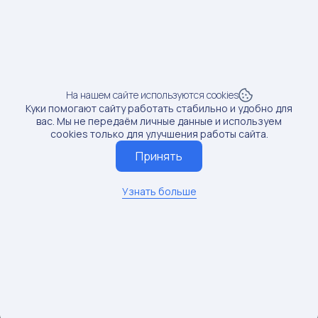
Продажи:
9 шт
Рост продаж:
2.35%
SKU: 197525875
4
На нашем сайте используются cookies
Предмет: Сумки
Куки помогают сайту работать стабильно и удобно для
Доход от блогера:
3 тыс.руб.
вас. Мы не передаём личные данные и используем
cookies только для улучшения работы сайта.
Продажи:
1 шт
Принять
Рост продаж:
0.72%
Узнать больше
SKU: 190352133
5
Предмет: Шампуни
Доход от блогера:
3 тыс.руб.
Продажи:
7 шт
Рост продаж:
3.02%