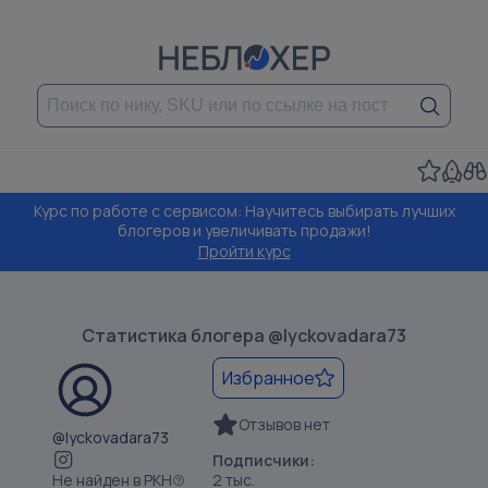
Курс по работе с сервисом: Научитесь выбирать лучших
блогеров и увеличивать продажи!
Пройти курс
Статистика блогера
@lyckovadara73
Избранное
Отзывов нет
@lyckovadara73
Подписчики:
Не найден в РКН
2 тыс.