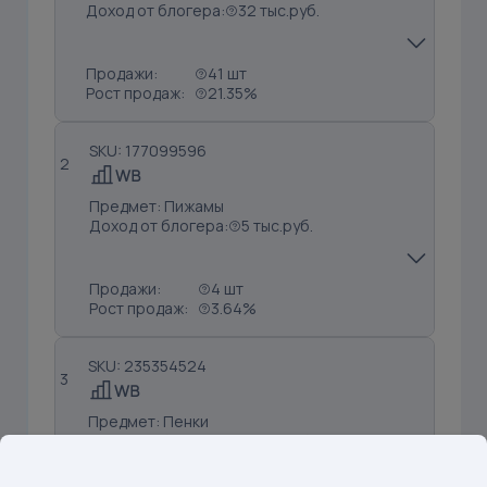
Доход от блогера:
32 тыс.руб.
Продажи:
41 шт
Рост продаж:
21.35%
SKU: 177099596
2
Предмет: Пижамы
Доход от блогера:
5 тыс.руб.
Продажи:
4 шт
Рост продаж:
3.64%
SKU: 235354524
3
Предмет: Пенки
Доход от блогера:
4 тыс.руб.