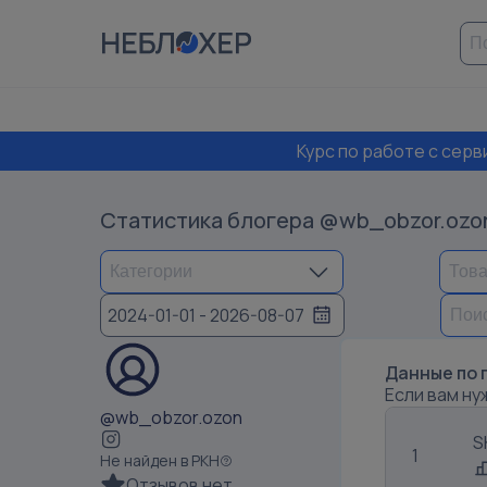
Курс по работе с сер
Статистика блогера
@wb_obzor.ozo
2024-01-01 - 2026-08-07
Данные по 
Если вам ну
@wb_obzor.ozon
S
1
Не найден в РКН
Отзывов нет