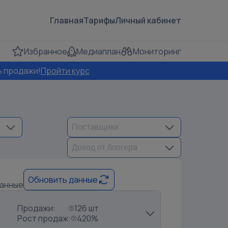
Главная
Тарифы
Личный кабинет
Избранное
Медиаплан
Мониторинг
ь продажи!
Пройти курс
Обновить данные
данные
Продажи:
126 шт
Рост продаж:
420%