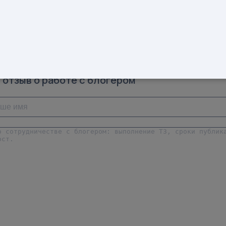
KU: 230182932
Предмет: Кардиганы
Доход от блогера:
68 тыс.руб.
больше
 отзыв о работе с блогером