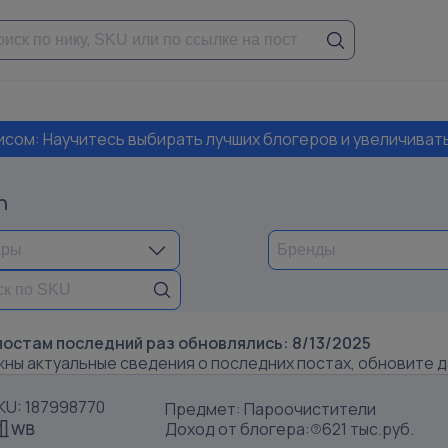
висом: Научитесь выбирать лучших блогеров и увеличиват
n
постам последний раз обновлялись:
8/13/2025
жны актуальные сведения о последних постах, обновите 
KU: 187998770
Предмет: Пароочистители
Доход от блогера:
621 тыс.руб.