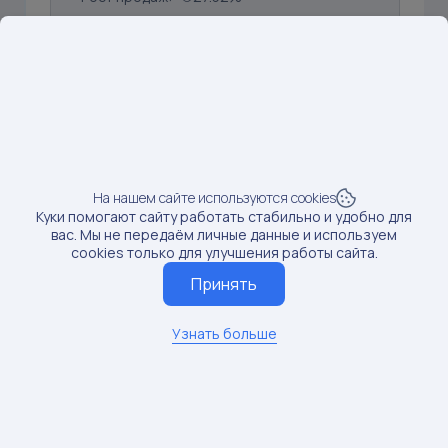
SKU: 257375931
6
Предмет: Блузки
Доход от блогера:
35 тыс.руб.
Продажи:
21 шт
Рост продаж:
60.00%
На нашем сайте используются cookies
Куки помогают сайту работать стабильно и удобно для
вас. Мы не передаём личные данные и используем
SKU: 234424159
cookies только для улучшения работы сайта.
7
Принять
Предмет: Ювелирные серьги
Доход от блогера:
28 тыс.руб.
Узнать больше
Продажи:
22 шт
Рост продаж:
81.48%
Показать больше