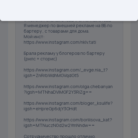
Отзывы
#положительныйотзыв #огненныйотзыв
Я менеджер по внешней рекламе на ВБ по
бартеру , с товарами для дома.
Мой инст:
https://www.instagram.com/nklv.tati
Брала рекламу у блогеров по бартеру
(рилс + сторис)
https://www.instagram.com/_evge.nia_t?
igsh=ZnRrbWdhMGVqdGt5
https://www.instagram.com/olga.chebanyan
?igsh=MTNhaDViMGF2Y3RiZg==
https://www.instagram.com/bloger_ksulife?
igsh=eHpreGp6djY3OHdt
https://www.instagram.com/boriiisova_kat?
igsh=MTNuczN0d2w2YmNndw==
Сотрудничество прошло отлично,