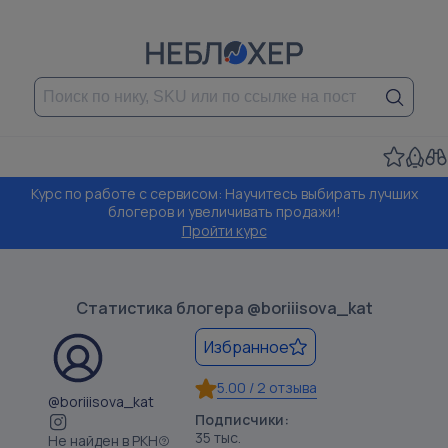
Курс по работе с сервисом: Научитесь выбирать лучших
блогеров и увеличивать продажи!
Пройти курс
Статистика блогера
@boriiisova_kat
Избранное
5.00
/
2 отзыва
@boriiisova_kat
Подписчики:
35 тыс.
Не найден в РКН