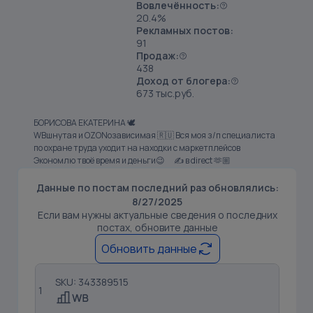
Вовлечённость:
20.4%
Рекламных постов:
91
Продаж:
438
Доход от блогера:
673 тыс.руб.
БОРИСОВА ЕКАТЕРИНА 🕊️
WBшнутая и OZONозависимая 🇷🇺 Вся моя з/п специалиста
по охране труда уходит на находки с маркетплейсов
Экономлю твоё время и деньги😉 ⠀ ✍️ в direct 🫶🏼
Данные по постам последний раз обновлялись:
8/27/2025
Если вам нужны актуальные сведения о последних
постах, обновите данные
Обновить данные
SKU: 343389515
1