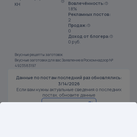
Вовлечённость:
КН
1.8%
Рекламных постов:
2
Продаж:
0
Доход от блогера:
0 руб.
Вкусные рецепты заготовок
Вкусные заготовки для вас Заявление в Роскомнадзор №
4923583197
Данные по постам последний раз обновлялись:
3/14/2026
Если вам нужны актуальные сведения о последних
постах, обновите данные
Обновить данные
SKU: 250004384
1
Предмет: Тормозные диски автомобильные