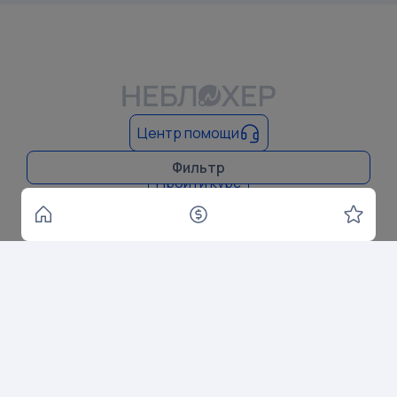
Центр помощи
Бесплатный курс по работе с сервисом
Фильтр
Пройти курс
Copyright © 2025 Все права защищены
Meta Platforms, а также принадлежащие ей социальные сети
Facebook и Instagram — признана экстремистской
организацией, её деятельность в России запрещена
Политика конфиденциальности
Пользовательское соглашение