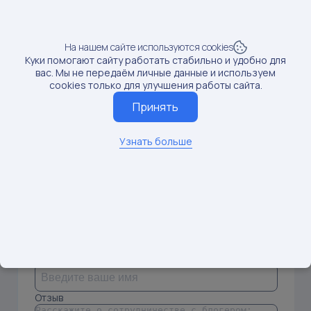
Доход от блогера:
0 руб.
На нашем сайте используются cookies
Продажи:
0 шт
Рост продаж:
0%
Куки помогают сайту работать стабильно и удобно для
вас. Мы не передаём личные данные и используем
cookies только для улучшения работы сайта.
SKU: 275576331
2
Принять
Предмет: Аэрогрили
Узнать больше
Доход от блогера:
0 руб.
Продажи:
0 шт
Рост продаж:
0%
Оставить отзыв о работе с
блогером
Имя
Отзыв