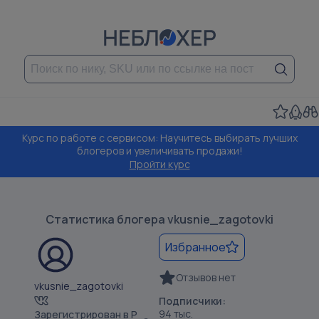
Курс по работе с сервисом: Научитесь выбирать лучших
блогеров и увеличивать продажи!
Пройти курс
Статистика блогера
vkusnie_zagotovki
Избранное
Отзывов нет
vkusnie_zagotovki
Подписчики:
94 тыс.
Зарегистрирован в Р