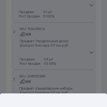
Продажи:
1 шт
Рост продаж:
100%
SKU: 159405674
2
Предмет: Разделочные доски
Доход от блогера:
3 тыс.руб.
Продажи:
3 шт
Рост продаж:
5.08%
SKU: 208055986
3
Предмет: Канцелярские наборы
Доход от блогера:
3 тыс.руб.
Продажи:
2 шт