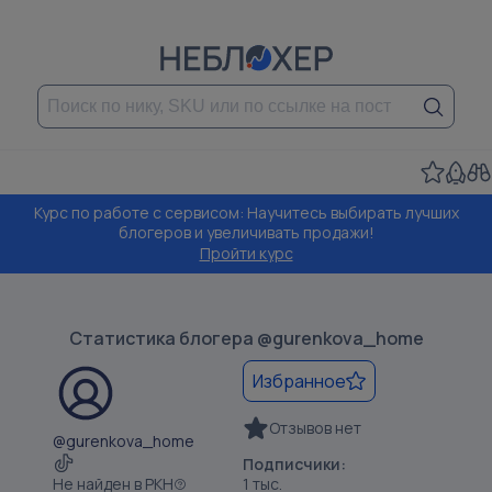
Курс по работе с сервисом: Научитесь выбирать лучших
блогеров и увеличивать продажи!
Пройти курс
Статистика блогера
@gurenkova_home
Избранное
Отзывов нет
@gurenkova_home
Подписчики:
Не найден в РКН
1 тыс.