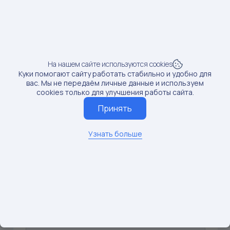
Рост продаж:
0.92%
SKU: 237144329
4
Предмет: Пылесосы
На нашем сайте используются cookies
Доход от блогера:
3 тыс.руб.
Куки помогают сайту работать стабильно и удобно для
вас. Мы не передаём личные данные и используем
cookies только для улучшения работы сайта.
Продажи:
1 шт
Принять
Рост продаж:
0.26%
Узнать больше
SKU: 275107888
5
Предмет: БАДы
Доход от блогера:
2 тыс.руб.
Продажи:
4 шт
Рост продаж:
3.25%