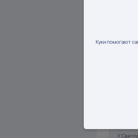
великол
Стоимост
Статист
Дата со
Ссылка:
Куки помогают са
#полож
#полож
#хорош
Я менед
Рекламу 
https:/
Реклама
https://
Результ
У Светл