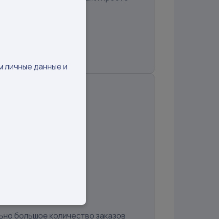
 отзыву✅
м личные данные и
4Zg==
GP
ьно большое количество заказов