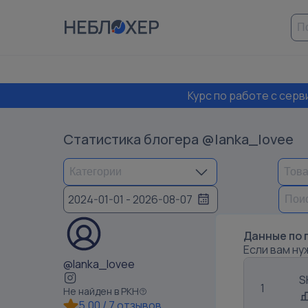
Курс по работе с сер
Статистика блогера
@lanka_lovee
2024-01-01 - 2026-08-07
Данные по 
Если вам ну
@lanka_lovee
S
1
Не найден в РКН
5.00
/
7 отзывов