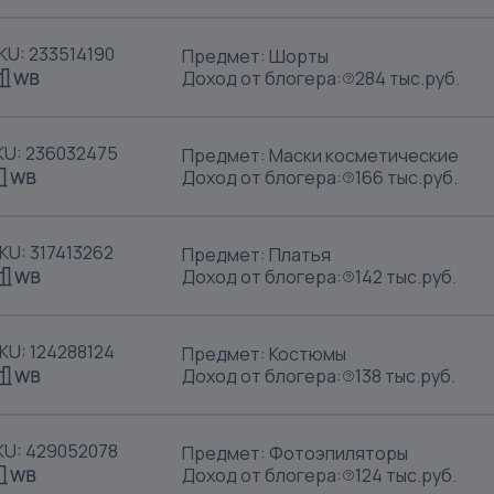
KU: 233514190
Предмет: Шорты
Доход от блогера:
284 тыс.руб.
KU: 236032475
Предмет: Маски косметические
Доход от блогера:
166 тыс.руб.
KU: 317413262
Предмет: Платья
Доход от блогера:
142 тыс.руб.
KU: 124288124
Предмет: Костюмы
Доход от блогера:
138 тыс.руб.
KU: 429052078
Предмет: Фотоэпиляторы
Доход от блогера:
124 тыс.руб.