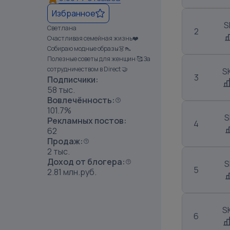
Избранное
S
Светлана
2
Счастливая семейная жизнь❤️
Собираю модные образы👗👠
Полезные советы для женщин 🥰 За
сотрудничеством в Direct 🤝
S
3
Подписчики:
58 тыс.
Вовлечённость:
101.7%
S
Рекламных постов:
4
62
Продаж:
2 тыс.
Доход от блогера:
S
5
2.81 млн.руб.
S
6