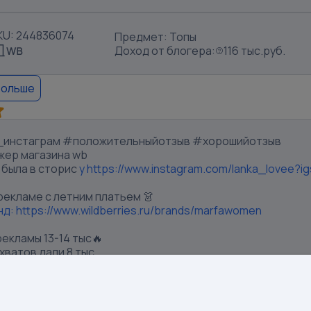
KU: 244836074
Предмет: Топы
Доход от блогера:
116 тыс.руб.
больше
инстаграм #положительныйотзыв #хорошийотзыв
жер магазина wb
 была в сторис
у
https://www.instagram.com/lanka_love
рекламе с летним платьем 👗
нд:
https://www.wildberries.ru/brands/marfawomen
екламы 13-14 тыс🔥
хватов дали 8 тыс.
844
иятно сотрудничать🙏🏼
я - подробнейшая подача рекламы, аудитория у блогера 