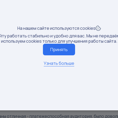
епные🥰
ь - товар + доплата 7k
ику блогер прислала сразу после запроса - прикрепляю к
общения:
7/18/2025
Социальная сеть:
На нашем сайте используются cookies
Открыть сообщение
Источник:
Otzovik_blogger_
йту работать стабильно и удобно для вас. Мы не передаё
используем cookies только для улучшения работы сайта.
ительныйотзыв
Принять
ительный_отзыв
ийотзыв
Узнать больше
жер магазина на Вайлдбериз
брали в сториз у блогера
/www.instagram.com/lanka_lovee?igsh=MWwzM3NyNjNsanp
 нашей блузки
www.wildberries.ru/catalog/86214482/detail.aspx?targetUrl=
атом очень довольны❤️
аны отличная - платежеспособная аудитория, было довол