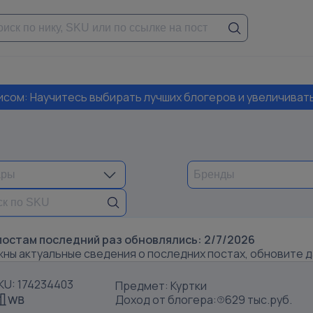
висом: Научитесь выбирать лучших блогеров и увеличиват
постам последний раз обновлялись:
2/7/2026
жны актуальные сведения о последних постах, обновите 
KU: 174234403
Предмет: Куртки
Доход от блогера:
629 тыс.руб.