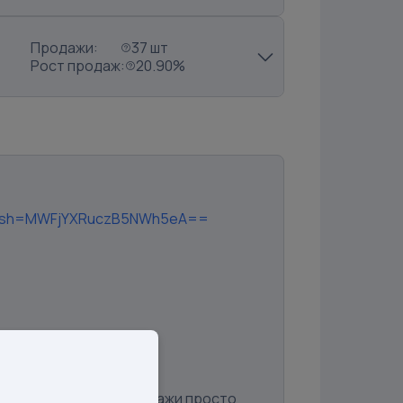
Продажи:
37 шт
Рост продаж:
20.90%
e?igsh=MWFjYXRuczB5NWh5eA==
лояльная поэтому продажи просто