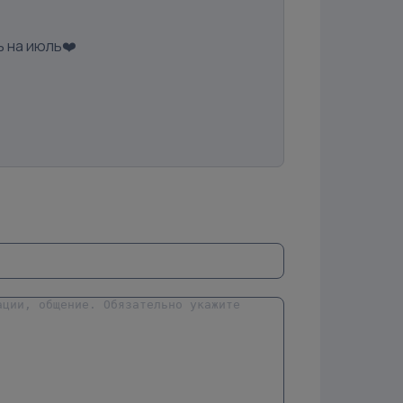
ь на июль❤️