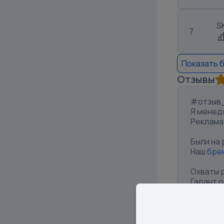
S
7
Показать 
Отзывы
#отзыв_
Я менед
Реклама
Были на 
Наш
бре
Охваты р
Гарант о
Клики: 1.
Было пр
Отлична