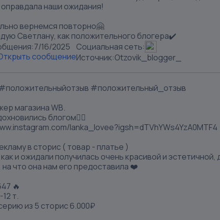
 оправдала наши ожидания!
льно вернемся повторно🤗
дую Светлану, как положительного блогера✔️
общения:
7/16/2025
Социальная сеть:
Открыть сообщение
Источник:
Otzovik_blogger_
#положительныйотзыв #положительный_отзыв
жер магазина WB.
охновились блогом👇🏼
/www.instagram.com/lanka_lovee?igsh=dTVhYWs4YzA0MTF4
екламу в сторис ( товар - платье )
как и ожидали получилась очень красивой и эстетичной, 
 на что она нам его предоставила ❤️
647 🔥
-12 т.
серию из 5 сторис 6.000₽