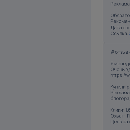
Реклама
Обязате
Рекомен
Дата со
Ссылка:
#отзыв 
Я менед
Очень вд
https:/
Купили р
Реклама 
блогера,
Клики: 1.
Охват: 11
Цена за 