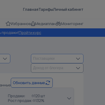
Главная
Тарифы
Личный кабинет
Избранное
Медиаплан
Мониторинг
ь продажи!
Пройти курс
Обновить данные
данные
Продажи:
120 шт
Рост продаж:
132%