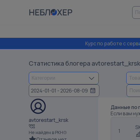
Курс по работе с сер
Статистика блогера
avtorestart_krs
2024-01-01 - 2026-08-09
Данные по 
Если вам ну
avtorestart_krsk
S
1
Не найден в РКН
Отзывов нет