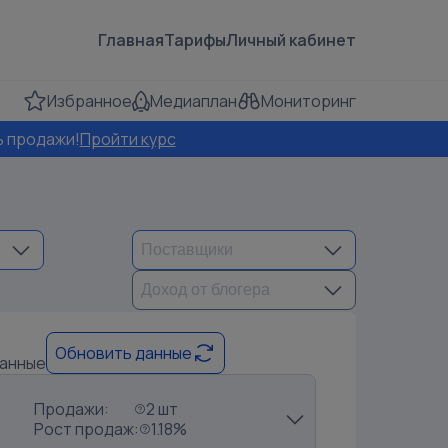
Главная
Тарифы
Личный кабинет
Избранное
Медиаплан
Мониторинг
ь продажи!
Пройти курс
Обновить данные
данные
Продажи:
2 шт
Рост продаж:
1.18%