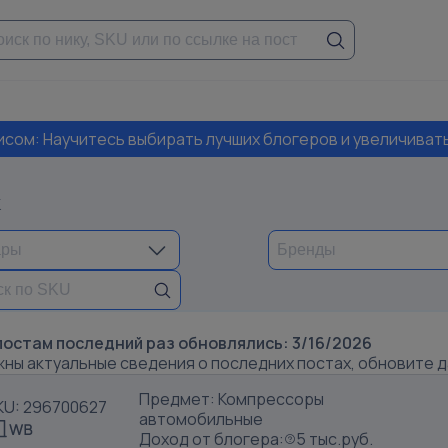
висом: Научитесь выбирать лучших блогеров и увеличиват
k
постам последний раз обновлялись:
3/16/2026
жны актуальные сведения о последних постах, обновите 
Предмет: Компрессоры
KU: 296700627
автомобильные
Доход от блогера:
5 тыс.руб.